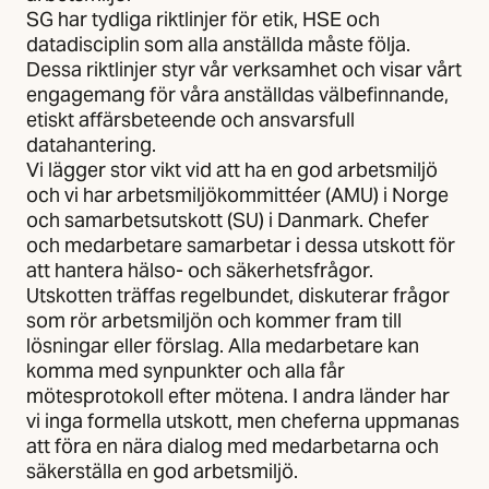
SG har tydliga riktlinjer för etik, HSE och
datadisciplin som alla anställda måste följa.
Dessa riktlinjer styr vår verksamhet och visar vårt
engagemang för våra anställdas välbefinnande,
etiskt affärsbeteende och ansvarsfull
datahantering.
Vi lägger stor vikt vid att ha en god arbetsmiljö
och vi har arbetsmiljökommittéer (AMU) i Norge
och samarbetsutskott (SU) i Danmark. Chefer
och medarbetare samarbetar i dessa utskott för
att hantera hälso- och säkerhetsfrågor.
Utskotten träffas regelbundet, diskuterar frågor
som rör arbetsmiljön och kommer fram till
lösningar eller förslag. Alla medarbetare kan
komma med synpunkter och alla får
mötesprotokoll efter mötena. I andra länder har
vi inga formella utskott, men cheferna uppmanas
att föra en nära dialog med medarbetarna och
säkerställa en god arbetsmiljö.