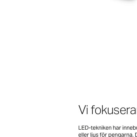
Vi fokuserar
LED-tekniken har innebur
eller ljus för pengarna.