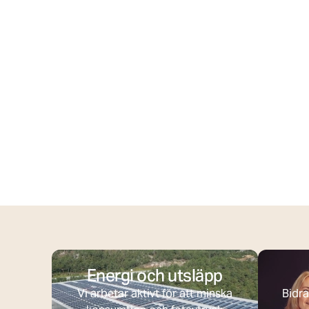
Energi och utsläpp
Vi arbetar aktivt för att minska
Bidra 