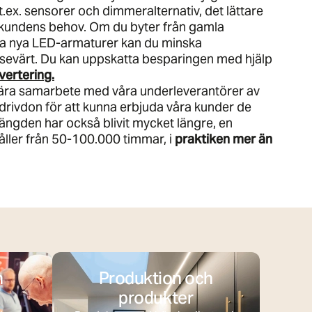
t.ex. sensorer och dimmeralternativ, det lättare
r kundens behov. Om du byter från gamla
åra nya LED-armaturer kan du minska
sevärt. Du kan uppskatta besparingen med hjälp
vertering.
ära samarbete med våra underleverantörer av
ivdon för att kunna erbjuda våra kunder de
längden har också blivit mycket längre, en
ler från 50-100.000 timmar, i
praktiken mer än
h
Produktion och
produkter