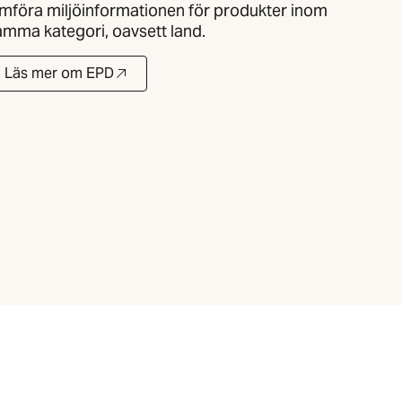
ämföra miljöinformationen för produkter inom
amma kategori, oavsett land.
Läs mer om EPD
(Öppnas i ny flik)