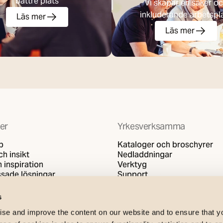
bättre plats
Vi skapar en säker o
inkluderande arbetspl
Läs mer
Läs mer
er
Yrkesverksamma
b
Kataloger och broschyrer
h insikt
Nedladdningar
 inspiration
Verktyg
sade lösningar
Support
s
se and improve the content on our website and to ensure that 