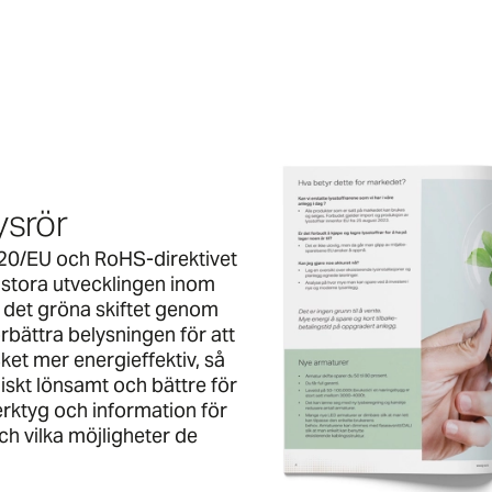
lysrör
020/EU och RoHS-direktivet
stora utvecklingen inom
i det gröna skiftet genom
örbättra belysningen för att
et mer energieffektiv, så
iskt lönsamt och bättre för
verktyg och information för
ch vilka möjligheter de