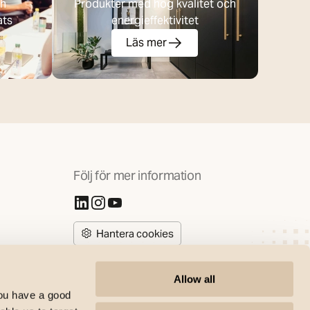
ch
Produkter med hög kvalitet och
ats
energieffektivitet
Läs mer
Följ för mer information
(Öppnas i ny flik)
(Öppnas i ny flik)
(Öppnas i ny flik)
Hantera cookies
Allow all
you have a good