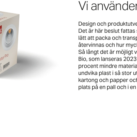
Vi använder
Design och produktutve
Det är här beslut fatta
lätt att packa och tran
återvinnas och hur myc
Så långt det är möjligt 
Bio, som lanseras 2023, 
procent mindre material
undvika plast i så stor u
kartong och papper och s
plats på en pall och i en