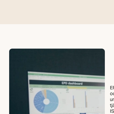
E
o
u
tj
I