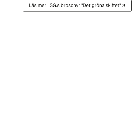
Läs mer i SG:s broschyr "Det gröna skiftet"
(Öppnas i ny flik)