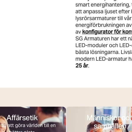
smart energihantering, 
att anpassa ljuset efte
lysrörsarmaturer till v
energiförbrukningen av
av
konfigurator för kon
SG Armaturen har ett n
LED-moduler och LED-dr
bästa lösningarna. Livs
modern LED-armatur hål
25 år
.
Affärsetik
Människor oc
samhällen
till att göra världen till en