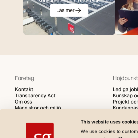
konsumtion och fotavtryck
Läs mer
Företag
Höjdpunkt
Kontakt
Lediga job
Transparency Act
Kunskap oc
Om oss
Projekt och
Människor och miljö
Kundanpas
Integritets- och dataskyddspolicy
SG video
Policy för cookies
This website uses cookie
We use cookies to customi