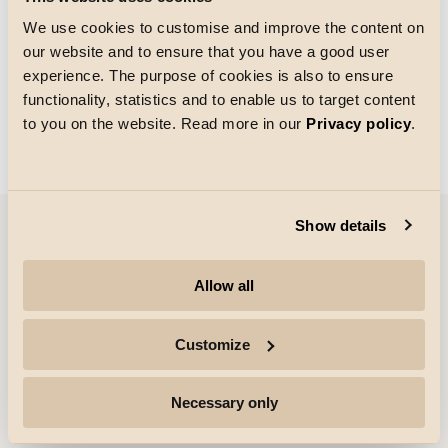
We use cookies to customise and improve the content on
our website and to ensure that you have a good user
Storlek på rutnätet
experience. The purpose of cookies is also to ensure
Laddar
functionality, statistics and to enable us to target content
to you on the website. Read more in our
Privacy policy
.
Show details
Företag
Allow all
Höjdpunkter
Customize
Yrkesverksamma
Necessary only
Följ för mer information