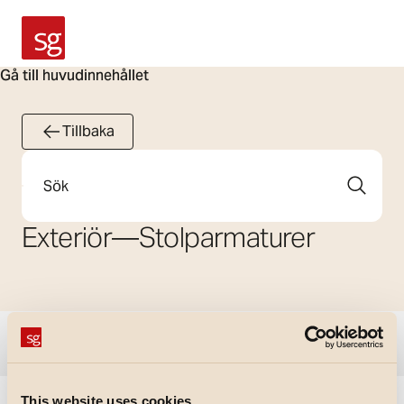
SG Armaturen
Gå till huvudinnehållet
Tillbaka
Sök
Exteriör
—
Stolparmaturer
Visa filter
This website uses cookies