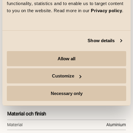
functionality, statistics and to enable us to target content
Revit file - Face Based
rfa
to you on the website. Read more in our
Privacy policy
.
Specifikationstext
Show details
Allow all
Elektrisk
Spänning
220-240V
Customize
Skydd
Necessary only
IP Klass
IP44
Material och finish
Material
Aluminium