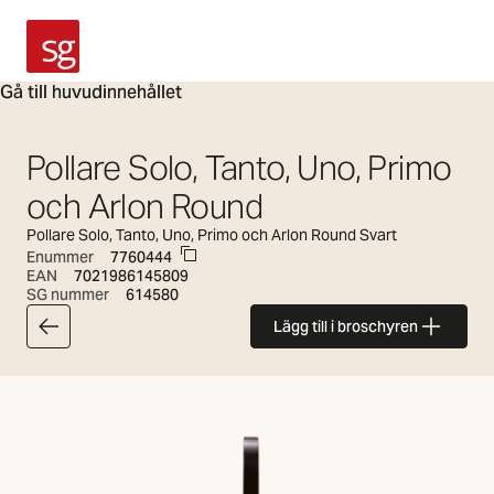
SG Armaturen
Gå till huvudinnehållet
Pollare Solo, Tanto, Uno, Primo
och Arlon Round
Pollare Solo, Tanto, Uno, Primo och Arlon Round Svart
Enummer
7760444
EAN
7021986145809
SG nummer
614580
Lägg till i broschyren
Tillbaka till articlelist