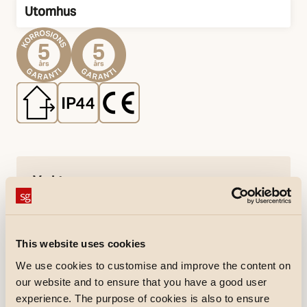
Utomhus
Montage
Verktyg
EnergyCalc
This website uses cookies
Nedladdningar
We use cookies to customise and improve the content on
Specifikationsblad
Monteringsanvisning
pdf
(Öppnas i ny flik)
pdf
(Öppnas i ny flik)
our website and to ensure that you have a good user
CE-försäkran
Revit file - Generic
experience. The purpose of cookies is also to ensure
pdf
(Öppnas i ny flik)
rfa