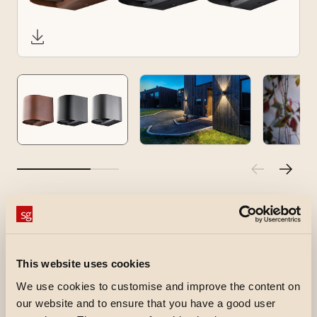
Artes Round
Artes Round är en dekorativ armatur för
exteriör-, interiör- eller väggmontering.
This website uses cookies
Tillverkad i pressgjuten, pulverlackerad
We use cookies to customise and improve the content on
aluminium. Dimbar med bakkantsdimmer.Smidig
our website and to ensure that you have a good user
installation med väggfäste, skruvlösa