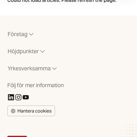
Could not load articles. Please refresh the page.
Företag
Höjdpunkter
Yrkesverksamma
Följ för mer information
(Öppnas i ny flik)
(Öppnas i ny flik)
(Öppnas i ny flik)
Hantera cookies