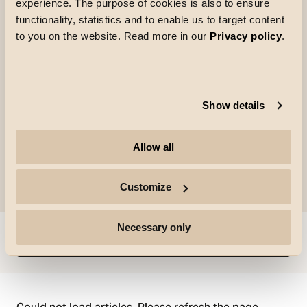
experience. The purpose of cookies is also to ensure
kopplingsplintar och två kabelingångar. Möjlighet
functionality, statistics and to enable us to target content
till individuell, stegvis justering av
to you on the website. Read more in our
Privacy policy
.
belysningsvinkel/ljusspridning upp- och nedåt.
Upp- och nedåtbelysningen går även att slå av,
om du vill det.
Show details
Allow all
Customize
Necessary only
Hoppa till