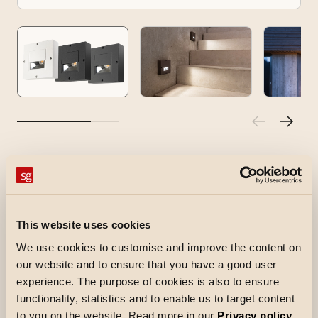
Callisto Wall Square
Callisto Wall Square är en kompakt LED-armatur
för väggar och tak som kan användas både
This website uses cookies
utomhus och inomhus. Integrerat LED-chip,
We use cookies to customise and improve the content on
dimbar med fasdimning.
our website and to ensure that you have a good user
Callisto Wall Square är enkel att installera, och
experience. The purpose of cookies is also to ensure
den har direkt 230V med skruvlös kopplingsplint,
functionality, statistics and to enable us to target content
tre in-/utgångar för kablar, samt möjlighet till
to you on the website. Read more in our
Privacy policy
.