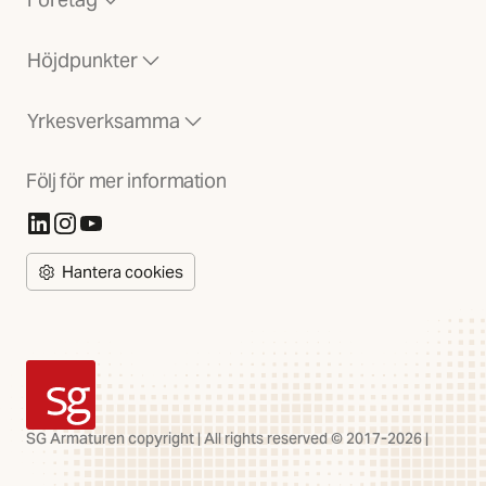
Höjdpunkter
Yrkesverksamma
Följ för mer information
(Öppnas i ny flik)
(Öppnas i ny flik)
(Öppnas i ny flik)
Hantera cookies
SG Armaturen
SG Armaturen copyright | All rights reserved © 2017-2026 |