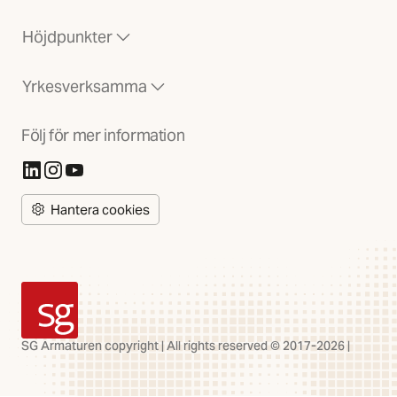
Höjdpunkter
Yrkesverksamma
Följ för mer information
(Öppnas i ny flik)
(Öppnas i ny flik)
(Öppnas i ny flik)
Hantera cookies
SG Armaturen
SG Armaturen copyright | All rights reserved © 2017-2026 |