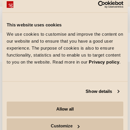
Hoppa till
This website uses cookies
We use cookies to customise and improve the content on
our website and to ensure that you have a good user
Could not load articles. Please refresh the page.
experience. The purpose of cookies is also to ensure
functionality, statistics and to enable us to target content
to you on the website. Read more in our
Privacy policy
.
Referenser
Show details
Allow all
Customize