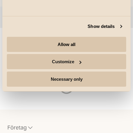
Visa filter
Show details
Allow all
Storlek på rutnätet
Skenor & Spotlights
Customize
Laddar
Necessary only
Företag