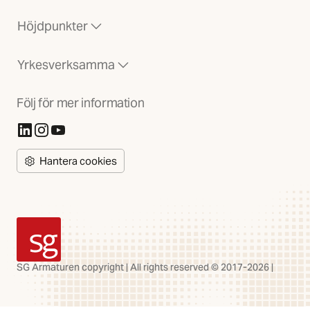
Höjdpunkter
Yrkesverksamma
Följ för mer information
(Öppnas i ny flik)
(Öppnas i ny flik)
(Öppnas i ny flik)
Hantera cookies
SG Armaturen
SG Armaturen copyright | All rights reserved © 2017-2026 |