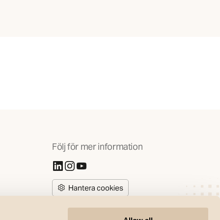
Följ för mer information
(Öppnas i ny flik)
(Öppnas i ny flik)
(Öppnas i ny flik)
Hantera cookies