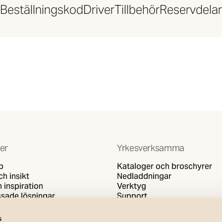
Beställningskod
Driver
Tillbehör
Reservdelar
er
Yrkesverksamma
b
Kataloger och broschyrer
h insikt
Nedladdningar
 inspiration
Verktyg
sade lösningar
Support
s