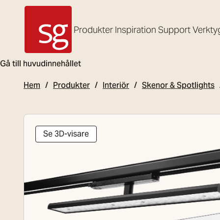
Produkter
Inspiration
Support
Verkty
SG Armaturen
Gå till huvudinnehållet
Hem
Produkter
Interiör
Skenor & Spotlights
Se 3D-visare