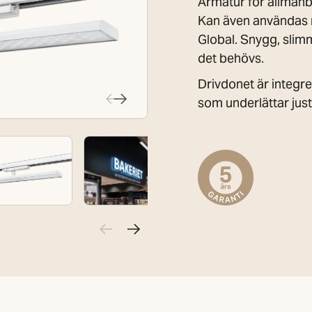
Armatur för allmänb
Kan även användas
Global. Snygg, slimm
det behövs.
Drivdonet är integr
som underlättar just