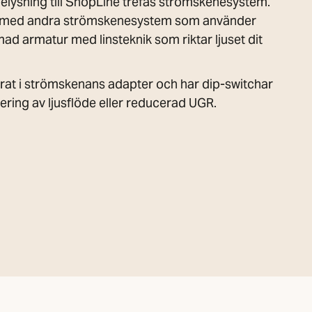
elysning till ShopLine trefas strömskenesystem.
 med andra strömskenesystem som använder
ad armatur med linsteknik som riktar ljuset dit
erat i strömskenans adapter och har dip-switchar
ering av ljusflöde eller reducerad UGR.