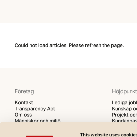
Could not load articles. Please refresh the page.
Företag
Höjdpunkt
Kontakt
Lediga job
Transparency Act
Kunskap oc
Om oss
Projekt och
Människor och miljö
Kundanpas
Integritets- och dataskyddspolicy
SG video
Policy för cookies
This website uses cookie