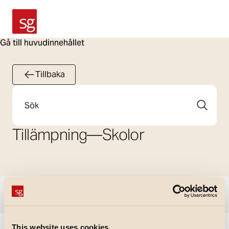
SG Armaturen
Gå till huvudinnehållet
Tillbaka
Sök
Tillämpning
—
Skolor
Visa filter
This website uses cookies