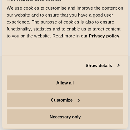
We use cookies to customise and improve the content on
our website and to ensure that you have a good user
Storlek på rutnätet
experience. The purpose of cookies is also to ensure
Laddar
functionality, statistics and to enable us to target content
to you on the website. Read more in our
Privacy policy
.
Show details
Företag
Allow all
Höjdpunkter
Customize
Yrkesverksamma
Necessary only
Följ för mer information