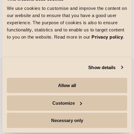
We use cookies to customise and improve the content on
our website and to ensure that you have a good user
Storlek på rutnätet
experience. The purpose of cookies is also to ensure
Laddar
functionality, statistics and to enable us to target content
to you on the website. Read more in our
Privacy policy
.
Show details
Företag
Allow all
Höjdpunkter
Customize
Yrkesverksamma
Necessary only
Följ för mer information