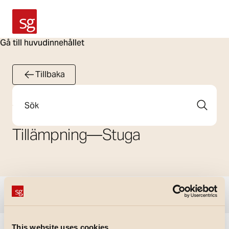
SG Armaturen
Gå till huvudinnehållet
Tillbaka
Sök
Tillämpning
—
Stuga
Visa filter
This website uses cookies