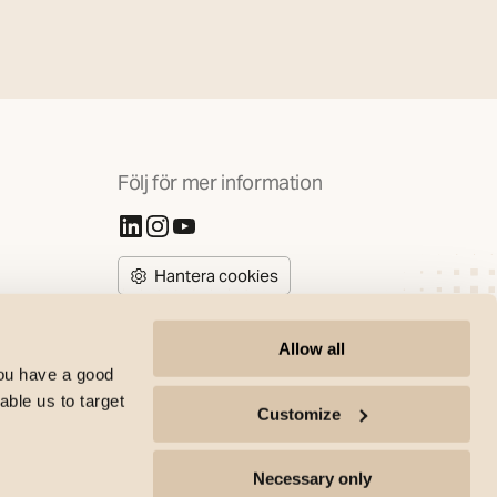
Följ för mer information
(Öppnas i ny flik)
(Öppnas i ny flik)
(Öppnas i ny flik)
Hantera cookies
Allow all
you have a good
able us to target
Customize
SG Armaturen copyright | All rights reserved © 2017-2026 |
Necessary only