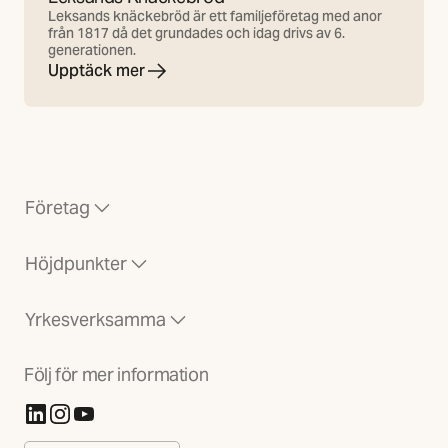
Leksands knäckebröd är ett familjeföretag med anor
från 1817 då det grundades och idag drivs av 6.
generationen.
Upptäck mer
Företag
Höjdpunkter
Yrkesverksamma
Följ för mer information
(Öppnas i ny flik)
(Öppnas i ny flik)
(Öppnas i ny flik)