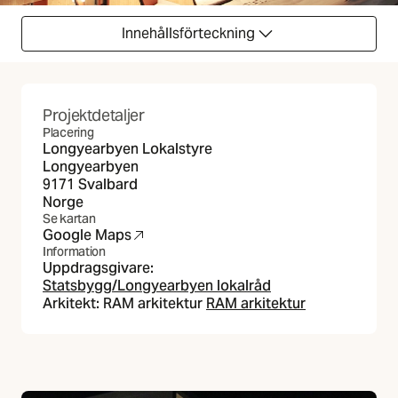
Innehållsförteckning
Projektdetaljer
Placering
Longyearbyen Lokalstyre
Longyearbyen
9171 Svalbard
Norge
Se kartan
Google Maps
(Öppnas i ny flik)
Information
Uppdragsgivare:
Statsbygg/Longyearbyen lokalråd
Arkitekt: RAM arkitektur
RAM arkitektur