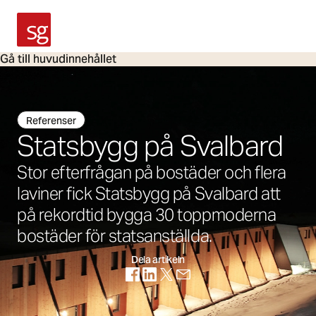
SG Armaturen
Gå till huvudinnehållet
Referenser
Statsbygg på Svalbard
Stor efterfrågan på bostäder och flera
laviner fick Statsbygg på Svalbard att
på rekordtid bygga 30 toppmoderna
bostäder för statsanställda.
Dela artikeln
(Öppnas i ny flik)
(Öppnas i ny flik)
(Öppnas i ny flik)
(Öppnas i ny flik)