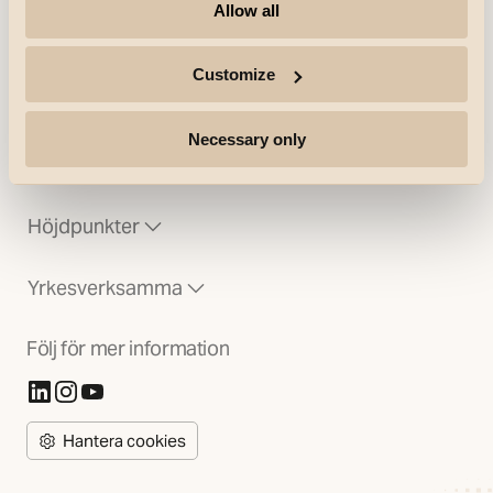
Allow all
Customize
Necessary only
Företag
Höjdpunkter
Yrkesverksamma
Följ för mer information
(Öppnas i ny flik)
(Öppnas i ny flik)
(Öppnas i ny flik)
Hantera cookies