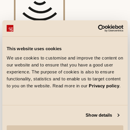
Skymningsrelä/skymning
This website uses cookies
We use cookies to customise and improve the content on
Skymningsrelä utan rörelsesensor. Används i
our website and to ensure that you have a good user
utomhusarmaturer för att automatiskt tända
experience. The purpose of cookies is also to ensure
ljuset vid solnedgången och släcka vid
functionality, statistics and to enable us to target content
soluppgången.
to you on the website. Read more in our
Privacy policy
.
Armaturer med integrerat skymningsrelä:
Fevik, Bassi, Largo, Trio, Uno, Tanto, Solo, Primo,
Spike m.fl.
Dessa armaturer tänder och släcker ljuset
automatiskt vid ett definierat LUX-värde.
Show details