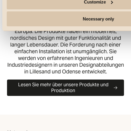
Customize
Qualitätsbeleuchtung und zugehöriger
Ausrüstung für Wohn- und Geschäftsgebäude
spezialisiert. Unsere Kunden sind Groß- und
Necessary only
Einzelhändler in der nordischen Region und in
Europa. Die Produkte haben ein modernes,
nordisches Design mit guter Funktionalität und
langer Lebensdauer. Die Forderung nach einer
einfachen Installation ist unumgänglich. Sie
werden von erfahrenen Ingenieuren und
Industriedesignern in unseren Designabteilungen
in Lillesand und Odense entwickelt.
Lesen Sie mehr über unsere Produkte und
Produktion