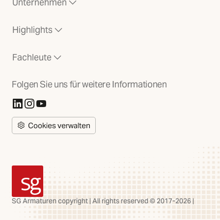
Unternehmen
Highlights
Fachleute
Folgen Sie uns für weitere Informationen
(Öffnet in neuer Registerkarte)
(Öffnet in neuer Registerkarte)
(Öffnet in neuer Registerkarte)
Cookies verwalten
SG Armaturen
SG Armaturen copyright | All rights reserved © 2017-2026 |