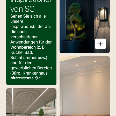
von SG
Sehen Sie sich alle
unsere
Inspirationsbilder an,
die nach
verschiedenen
Anwendungen für den
Wohnbereich (z. B.
Küche, Bad,
Schlafzimmer usw.)
und für den
gewerblichen Bereich
(Büro, Krankenhaus,
Mehr sehen
Parkplätze usw.)
kategorisiert sind.