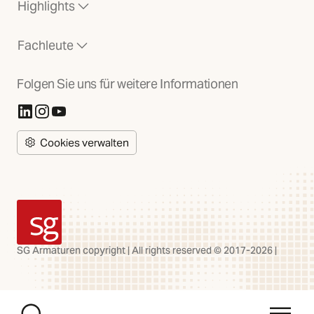
Highlights
Fachleute
Folgen Sie uns für weitere Informationen
(Öffnet in neuer Registerkarte)
(Öffnet in neuer Registerkarte)
(Öffnet in neuer Registerkarte)
Cookies verwalten
SG Armaturen
SG Armaturen copyright | All rights reserved © 2017-2026 |