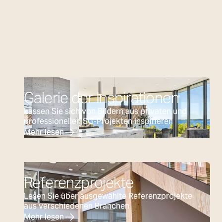
Galerie der Inspirationen
Lassen Sie sich von Bildern aus privaten und
professionellen SG-Projekten inspirieren
Mehr lesen
Referenzprojekte
Lesen Sie über ausgewählte Referenzprojekte
aus verschiedenen Branchen
Mehr lesen