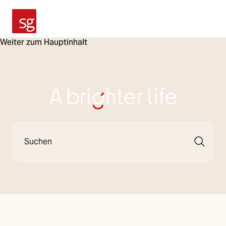
SG Armaturen
Weiter zum Hauptinhalt
A Brighter Life
Suche