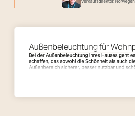
Verkaufsdirektor, Norwegen
Außenbeleuchtung für Wohnp
Bei der Außenbeleuchtung Ihres Hauses geht es 
schaffen, das sowohl die Schönheit als auch d
Außenbereich sicherer, besser nutzbar und schöner und erweitert Ihre
platzierte Beleuchtung von Wegen, Treppen und 
hinaus ist die Beleuchtung ein wirkungsvolles G
einen schönen Baum mit Hilfe von Uplights in 
Durch die Kombination verschiedener Lichtart
von hell und funktional für eine Grillparty bis 
und stilvoller Außenbeleuchtung, mit der Sie I