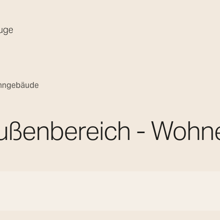
uge
ohngebäude
ußenbereich - Wohn