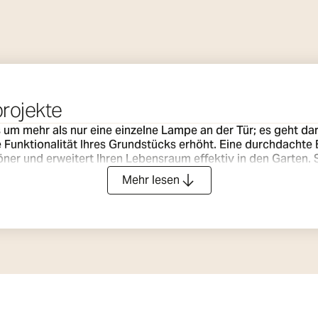
rojekte
um mehr als nur eine einzelne Lampe an der Tür; es geht daru
ie Funktionalität Ihres Grundstücks erhöht. Eine durchdacht
n Lebensraum effektiv in den Garten. Sicherheit steht immer an erster Stelle. Eine gut
Eingängen ist entscheidend, um Unfälle zu vermeiden und ei
Mehr lesen
estaltungsmittel. Sie können eine dunkle Terrasse in einen 
eine dramatische Nachtskulptur verwandeln und die architek
en und den Einsatz von warmen, dimmbaren Lichtquellen kö
hin zu sanft und intim für einen ruhigen Abend. Wir von SG Arm
hren Raum in eine sichere und zauberhafte Erweiterung Ihres