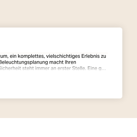
m, ein komplettes, vielschichtiges Erlebnis zu
e Beleuchtungsplanung macht Ihren
n Gefühl der Sicherheit zu vermitteln. Darüber
gemütlichen Sitzbereich im Freien verwandeln,
tonischen Merkmale Ihres Hauses betonen.
nnen Sie verschiedene Stimmungen erzeugen -
aturen bieten eine breite Palette an langlebiger
 Zuhauses verwandeln können.