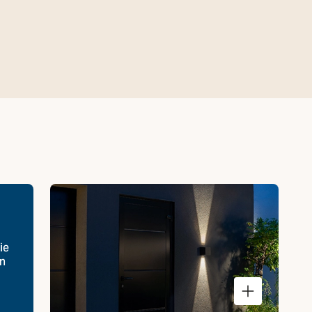
ie
en