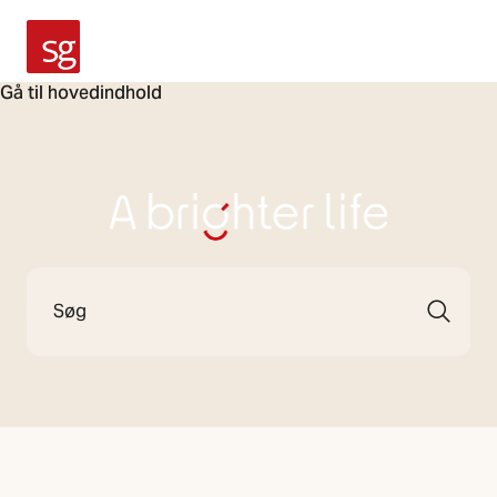
SG Armaturen
Gå til hovedindhold
A Brighter Life
Søg