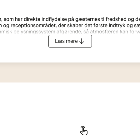
, som har direkte indflydelse på gæsternes tilfredshed og def
 og receptionsområdet, der skaber det første indtryk og sæ
dynamisk belysningssystem afgørende, så atmosfæren kan forva
Læs mere
ydende omgivelseslys, når man kommer ind, effektiv arbejdsbel
g effektivitet afgørende. I korridorer,
veldesignet system sikkerhed, funktionalitet og lave driftso
 en uforglemmelig gæsteoplevelse og behovet for pålidelig o