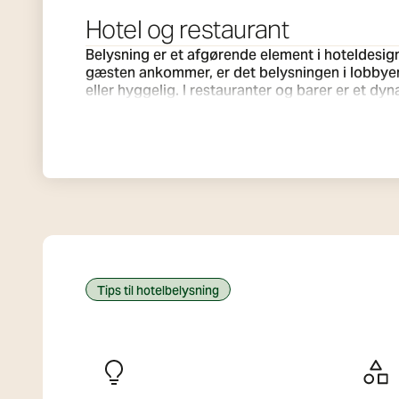
Hotel og restaurant
Belysning er et afgørende element i hoteldesign
gæsten ankommer, er det belysningen i lobbyen
eller hyggelig. I restauranter og barer er et 
et intimt, svagt oplyst miljø til aftensmaden. I gæsteværelserne er målet at skabe et behageligt og funktionelt "hjem væk fra hjemmet". Det kræver flere lag
af lys, som gæsten intuitivt kan styre: et indb
skrivebordet og blød, dæmpbar accentbelysning til afslapning. Uden for de gæstevendte områder er pålidelighed o
baglokaler og konferencefaciliteter sikrer et 
belysningsløsninger, der skaber balance mellem
Tips til hotelbelysning