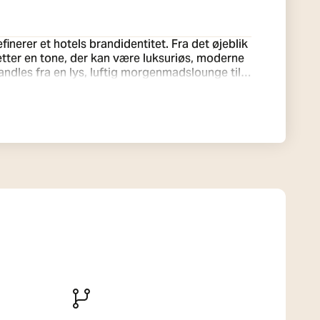
inerer et hotels brandidentitet. Fra det øjeblik
tter en tone, der kan være luksuriøs, moderne
ndles fra en lys, luftig morgenmadslounge til
ysning til at læse i sengen eller arbejde ved
mkostninger. SG Armaturen tilbyder omfattende
g effektiv drift.