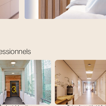
Chambre à coucher
de
jet.
Découvrez notre collection de projets d'éc
fessionnels
chambres à coucher et inspirez-vous-en po
prochain projet.
En savoir plus