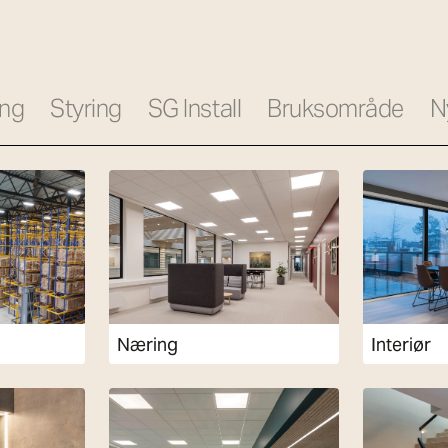
ing
Styring
SG Install
Bruksområde
N
Næring
Interiør