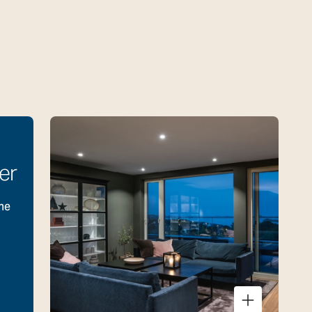
er
ne