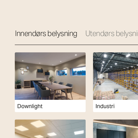
Kategorier
Innendørs belysning
Utendørs belysn
Downlight
Industri