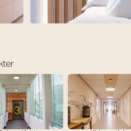
Soverom
g bruk
Se vår samling av belysningsprosjekter fo
bruk det som inspirasjon til ditt neste pros
kter
Oppdag mer