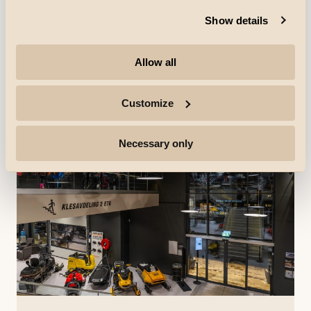
AB Elektro
Show details
AB Elektro er en elektroentreprenør med tilholdssted
Alta. De har siden 1995, med genuin interesse og
stolthet for faget, levert elektroinstallasjoner i hele Nord
Allow all
Norge.
Oppdag mer
Customize
Necessary only