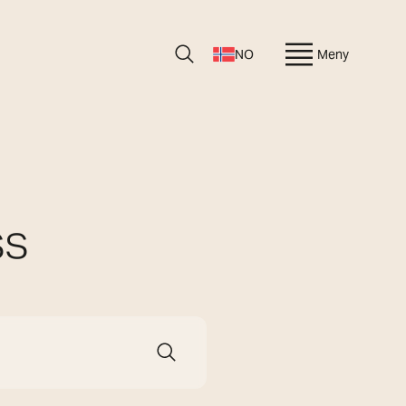
NO
Meny
ss