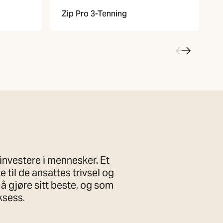
Zip Pro 3-Tenning
S
investere i mennesker. Et
til de ansattes trivsel og
å gjøre sitt beste, og som
ksess.