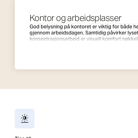
Kontor og arbeidsplasser
God belysning på kontoret er viktig for både hel
gjennom arbeidsdagen. Samtidig påvirker lyset h
konsentrasjonsarbeid er visuell komfort nøkkel
soner og møterom kan lyset brukes til å skape en innbydende og energisk atmo
Lighting), kan vi skape løsninger som etterlign
generelle velværet. Hos SG Armaturen kombinerer vi skandinavisk design med smart og energieffektiv teknologi for å levere komplette, skreddersydde
løsninger. Vi hjelper deg med å bygge et kontor
suksess. Som leverandør hjelper vi deg gjerne med å finne gode produkter og løsninger. Med riktig innsikt kan du også planlegge og tilpasse belysningen
selv, og ta smarte, fleksible valg som fungerer i