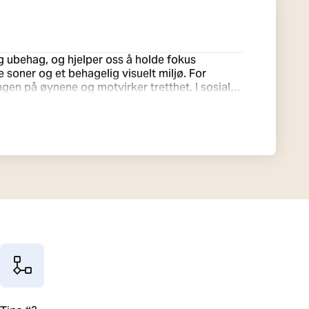
 og ubehag, og hjelper oss å holde fokus
er og et behagelig visuelt miljø. For
gen på øynene og motvirker tretthet. I sosiale
 døgnrytme, øker energinivået og forbedrer det
tiv og fremtidsrettet arena for innovasjon og