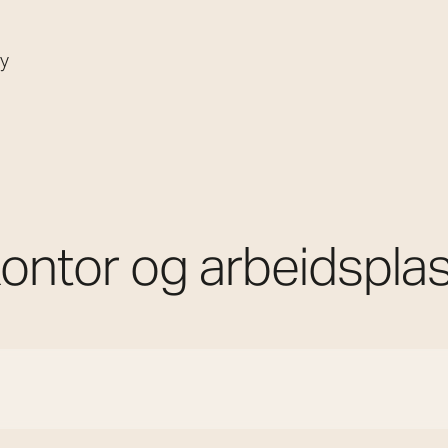
øy
ontor og arbeidspla