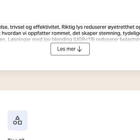
se, trivsel og effektivitet. Riktig lys reduserer øyetretthet
vordan vi oppfatter rommet, det skaper stemning, tydelige son
en. Løsninger med lav blending (UGR<19) reduserer belastnin
sfære. Ved å ta i bruk menneskesentrisk belysning (Human Centric
Les mer
er dagslysets naturlige variasjon. Dette støtter de ansattes
 som ikke bare er en funksjonell arbeidsplass, men en attrak
 praksis.