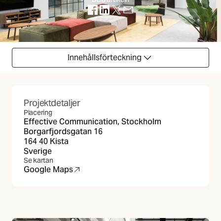
(Öppnas i ny flik)
(Öppnas i ny flik)
(Öppnas i ny flik)
(Öppnas i ny flik)
Innehållsförteckning
Projektdetaljer
Placering
Effective Communication, Stockholm
Borgarfjordsgatan 16
164 40 Kista
Sverige
Se kartan
Google Maps
(Öppnas i ny flik)