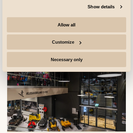
Show details
Referenser
Netto Skallebølle
I Skallebølle, väster om Odense, har Netto öppnat en
Allow all
butik med ny design. Allt från färger och musik till varor
och kläder för Nettos medarbetare har uppdaterats.
Upptäck mer
Customize
Necessary only