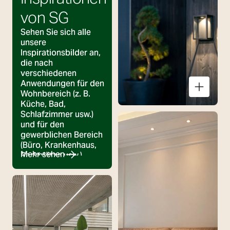
von SG
Sehen Sie sich alle
unsere
Inspirationsbilder an,
die nach
verschiedenen
Anwendungen für den
Wohnbereich (z. B.
Küche, Bad,
Schlafzimmer usw.)
und für den
gewerblichen Bereich
(Büro, Krankenhaus,
Mehr sehen
Parkplätze usw.)
kategorisiert sind.