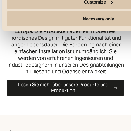
Customize
Qualitätsbeleuchtung und zugehöriger
Ausrüstung für Wohn- und Geschäftsgebäude
spezialisiert. Unsere Kunden sind Groß- und
Necessary only
Einzelhändler in der nordischen Region und in
Europa. Die Produkte haben ein modernes,
nordisches Design mit guter Funktionalität und
langer Lebensdauer. Die Forderung nach einer
einfachen Installation ist unumgänglich. Sie
werden von erfahrenen Ingenieuren und
Industriedesignern in unseren Designabteilungen
in Lillesand und Odense entwickelt.
Lesen Sie mehr über unsere Produkte und
Produktion