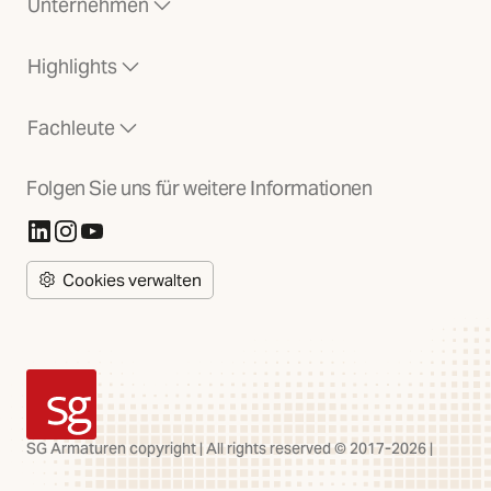
Unternehmen
Highlights
Fachleute
Folgen Sie uns für weitere Informationen
(Öffnet in neuer Registerkarte)
(Öffnet in neuer Registerkarte)
(Öffnet in neuer Registerkarte)
Cookies verwalten
SG Armaturen
SG Armaturen copyright | All rights reserved © 2017-2026 |